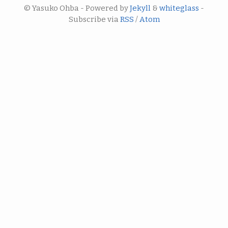
© Yasuko Ohba - Powered by
Jekyll
&
whiteglass
-
Subscribe via
RSS
/
Atom